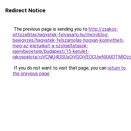
Redirect Notice
The previous page is sending you to
http://zsakos-
sittszallitas.hagyatek-felvasarlo.hu/microblog-
bejegyzes/hagyatek-felszamolas-hogyan-konnyitheti-
meg-az-eletunket-a-szolgaltatasok-
igenybevetele/budapest/15-kerulet-
rakospalota/ciVCNiU4OSUxQiVGQiVEOCUwNXAlOTM
If you do not want to visit that page, you can
return to
the previous page
.