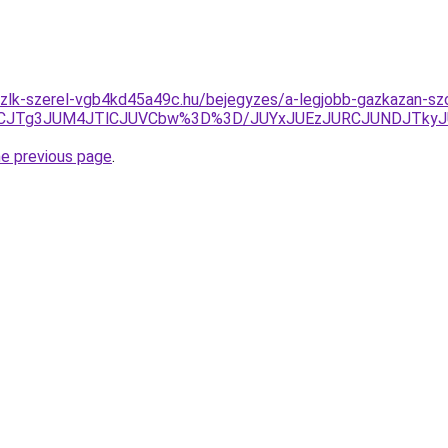
zlk-szerel-vgb4kd45a49c.hu/bejegyzes/a-legjobb-gazkazan-sz
CJTg3JUM4JTlCJUVCbw%3D%3D/JUYxJUEzJURCJUNDJTkyJ
he previous page
.