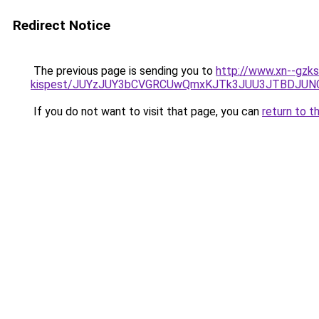
Redirect Notice
The previous page is sending you to
http://www.xn--gzks
kispest/JUYzJUY3bCVGRCUwQmxKJTk3JUU3JTBDJUN
If you do not want to visit that page, you can
return to t