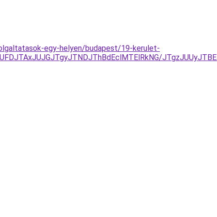
olgaltatasok-egy-helyen/budapest/19-kerulet-
UFDJTAxJUJGJTgyJTNDJThBdEclMTElRkNG/JTgzJUUyJTBE