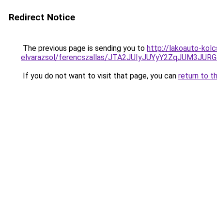
Redirect Notice
The previous page is sending you to
http://lakoauto-kol
elvarazsol/ferencszallas/JTA2JUIyJUYyY2ZqJUM3
If you do not want to visit that page, you can
return to t