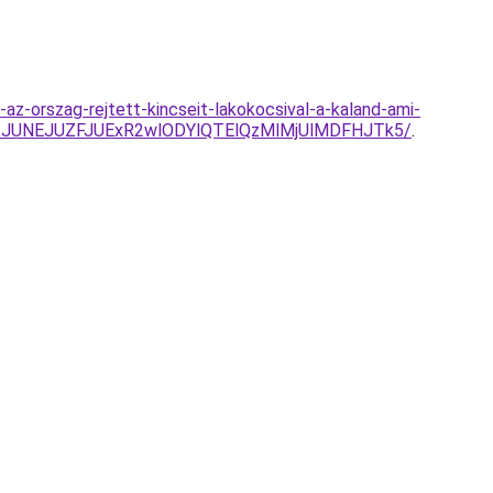
az-orszag-rejtett-kincseit-lakokocsival-a-kaland-ami-
1JUNEJUZFJUExR2wlODYlQTElQzMlMjUlMDFHJTk5/
.