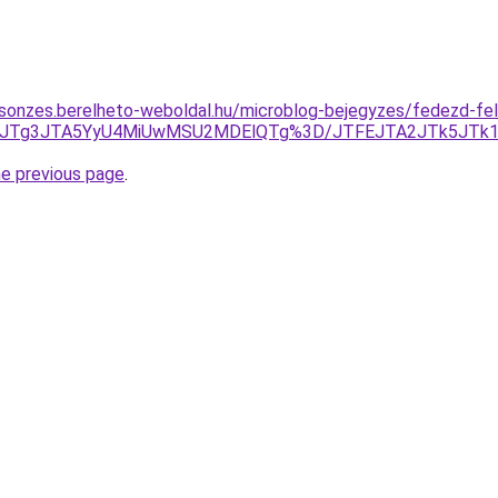
csonzes.berelheto-weboldal.hu/microblog-bejegyzes/fedezd-fel-
JURGJTg3JTA5YyU4MiUwMSU2MDElQTg%3D/JTFEJTA2JTk5JTk
he previous page
.